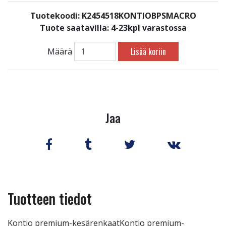
Tuotekoodi: K2454518KONTIOBPSMACRO
Tuote saatavilla:
4-23kpl varastossa
Lisää koriin
Määrä
Jaa
Tuotteen tiedot
Kontio premium-kesärenkaatKontio premium-