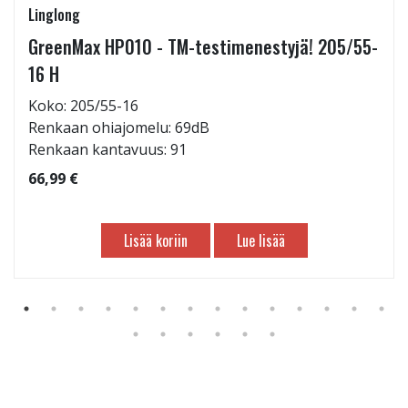
Linglong
GreenMax HP010 - TM-testimenestyjä! 205/55-
16 H
Koko: 205/55-16
Renkaan ohiajomelu: 69dB
Renkaan kantavuus: 91
66,99 €
Lisää koriin
Lue lisää