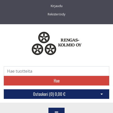
Kirjaudu
Rekisteröidy
Hae
Ostoskori (
0
)
0,00 €
Avaa os