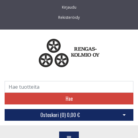
Kirjaudu
Rekisteröidy
Hae
Ostoskori (
0
)
0,00 €
Avaa os