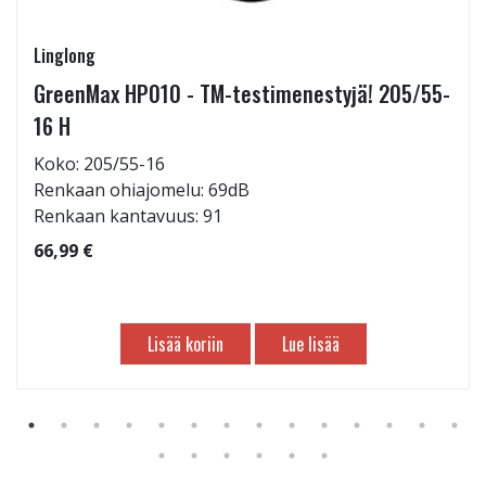
Linglong
GreenMax HP010 - TM-testimenestyjä! 205/55-
16 H
Koko: 205/55-16
Renkaan ohiajomelu: 69dB
Renkaan kantavuus: 91
66,99 €
Lisää koriin
Lue lisää