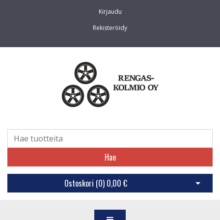
Kirjaudu
Rekisteröidy
Hae
Ostoskori (
0
)
0,00 €
Avaa os