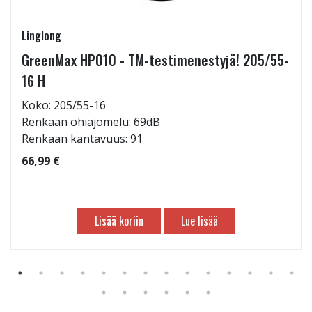
Linglong
GreenMax HP010 - TM-testimenestyjä! 205/55-
16 H
Koko: 205/55-16
Renkaan ohiajomelu: 69dB
Renkaan kantavuus: 91
66,99 €
Lisää koriin
Lue lisää