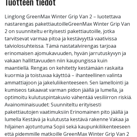
Tuotteen tiedot
Linglong GreenMax Winter Grip Van 2 – luotettava
nastarengas pakettiautoilleGreenMax Winter Grip Van
2 on suunniteltu erityisesti pakettiautoille, jotka
tarvitsevat varmaa pitoa ja kestävyyttä vaativissa
talviolosuhteissa. Tämä nastatalvirengas tarjoaa
erinomaisen ajomukavuuden, hyvän jarrutuskyvyn ja
vakaan hallittavuuden niin kaupungissa kuin
maantiellä. Rengas on kehitetty kestämään raskaita
kuormia ja toistuvaa käyttöä – ihanteellinen valinta
ammattiajoon ja jakeluliikenteeseen. Sen lamellointi ja
kumiseos takaavat varman pidon jäällä ja lumella, ja
optimoitu kulutuspintakuvio vähentää vesiliirron riskiä.
Avainominaisuudet: Suunniteltu erityisesti
pakettiautojen vaatimuksiin Erinomainen pito jäällä ja
lumella Kestävä ja kulutusta kestävä rakenne Vakaa ja
hiljainen ajotuntuma Sopii sekä kaupunkiliikenteeseen
että pidemmille matkoille GreenMax Winter Grip Van 2