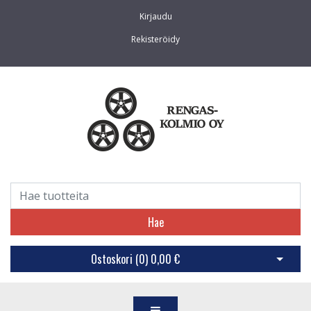
Kirjaudu
Rekisteröidy
Hae
Ostoskori (
0
)
0,00 €
Avaa os