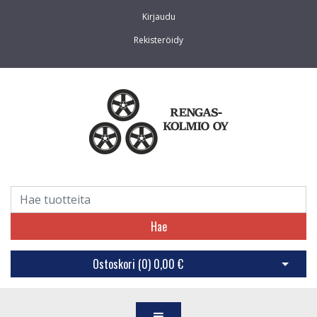
Kirjaudu
Rekisteröidy
Hae
Ostoskori (
0
)
0,00 €
Avaa os