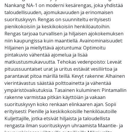
Nankang NA-1 on moderni kesärengas, joka yhdistää
taloudellisuuden, ajomukavuuden ja erinomaisen
suorituskyvyn. Rengas on suunniteltu erityisesti
pienikokoisiin ja keskikokoisiin henkilöautoihin.
Rengas tarjoaa turvallisen ja hiljaisen ajokokemuksen
niin kaupungissa kuin maantiellä. Avainominaisuudet:
Hiljainen ja miellyttävä ajotuntuma: Optimoitu
pintakuvio vähentää ajomelua ja lisää
matkustusmukavuutta. Tehokas vedenpoisto: Leveät
pituussuuntaiset urat ja uritus estävät vesiliirtoa ja
parantavat pitoa märillä teillä. Kevyt rakenne: Alhainen
vierintävastus säästää polttoainetta ja vähentää
ympäristövaikutuksia. Tasainen kuluminen: Pintamallin
rakenne varmistaa pitkän käyttöiän ja vakaan
suorituskyvyn koko renkaan elinkaaren ajan. Sopii
erityisesti: Pienille ja keskikokoisille henkilöautoille
Kuljettajille, jotka etsivät hiljaista ja taloudellista
rengasta ilman suorituskyvyn uhraamista Maantie- ja