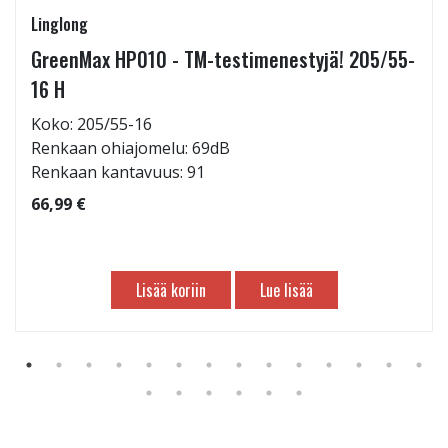
Linglong
GreenMax HP010 - TM-testimenestyjä! 205/55-
16 H
Koko: 205/55-16
Renkaan ohiajomelu: 69dB
Renkaan kantavuus: 91
66,99 €
Lisää koriin
Lue lisää