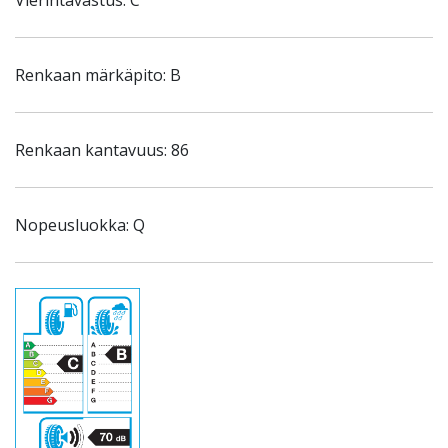
Vierintävastus: C
Renkaan märkäpito: B
Renkaan kantavuus: 86
Nopeusluokka: Q