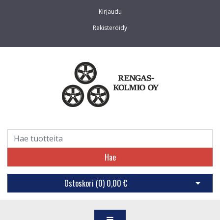
Kirjaudu
Rekisteröidy
Hae
Ostoskori (
0
)
0,00 €
Avaa os