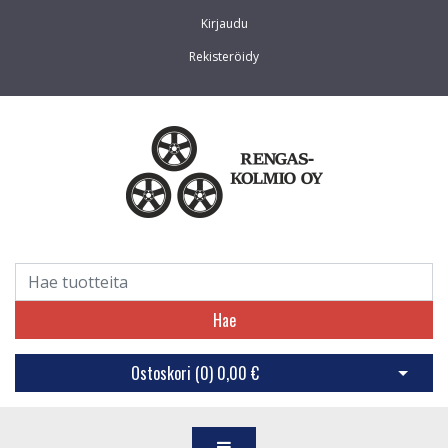
Kirjaudu
Rekisteröidy
Hae
Ostoskori (
0
)
0,00 €
Avaa os