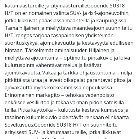
katumaastureille ja citymaastureilleGoodride SU318
H/T on erinomainen valinta SUV- ja 4x4-ajoneuvoihin,
jotka liikkuvat pääasiassa maanteillä ja kaupungissa.
Tämä hiljainen ja miellyttävä maantieajoon suunniteltu
H/T-rengas tarjoaa tasapainoisen yhdistelmän
suorituskykyä, ajomukavuutta ja kestävyyttä edulliseen
hintaan. Tärkeimmät ominaisuudet: Hiljainen ja
miellyttävä ajotuntuma – optimoitu pintakuvio ja loiva
kulutuspinta vähentävät melua ja lisäävät
ajomukavuutta. Vakaa ja tarkka ohjaustuntuma – neljä
pitkittäistä uraa ja leveät olkapalat parantavat pitoa ja
ajovakautta myös korkeammissa nopeuksissa.
Erinomainen märkäpito – tehokas vedenpoisto
ehkäisee vesiliirtoa ja takaa varman pidon sateisilla
teillä. Pitkä käyttöikä – kulutusta kestävä kumiseos ja
tasainen kulumiskuvio pidentävät renkaan elinkaarta.
Soveltuvuus:Goodride SU318 H/T on suunniteltu
erityisesti SUV- ja katumaastureille, jotka liikkuvat