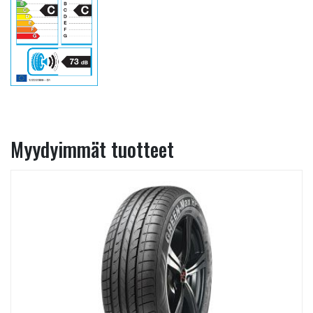
Myydyimmät tuotteet