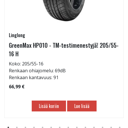
Linglong
GreenMax HP010 - TM-testimenestyjä! 205/55-
16 H
Koko: 205/55-16
Renkaan ohiajomelu: 69dB
Renkaan kantavuus: 91
66,99 €
Lisää koriin
Lue lisää