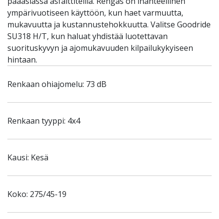
pääasiassa asfalttiteillä. Rengas on ihanteellinen
ympärivuotiseen käyttöön, kun haet varmuutta,
mukavuutta ja kustannustehokkuutta. Valitse Goodride
SU318 H/T, kun haluat yhdistää luotettavan
suorituskyvyn ja ajomukavuuden kilpailukykyiseen
hintaan.
Renkaan ohiajomelu: 73 dB
Renkaan tyyppi: 4x4
Kausi: Kesä
Koko: 275/45-19