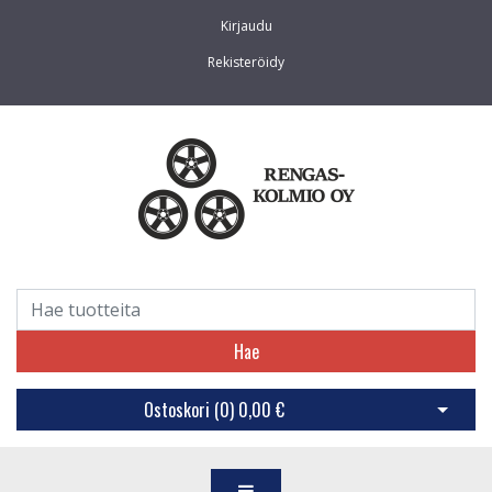
Kirjaudu
Rekisteröidy
Hae
Ostoskori (
0
)
0,00 €
Avaa os