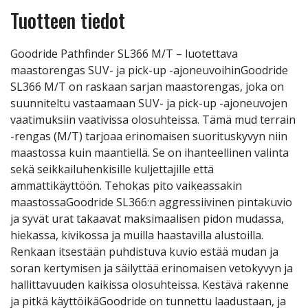
Tuotteen tiedot
Goodride Pathfinder SL366 M/T – luotettava
maastorengas SUV- ja pick-up -ajoneuvoihinGoodride
SL366 M/T on raskaan sarjan maastorengas, joka on
suunniteltu vastaamaan SUV- ja pick-up -ajoneuvojen
vaatimuksiin vaativissa olosuhteissa. Tämä mud terrain
-rengas (M/T) tarjoaa erinomaisen suorituskyvyn niin
maastossa kuin maantiellä. Se on ihanteellinen valinta
sekä seikkailuhenkisille kuljettajille että
ammattikäyttöön. Tehokas pito vaikeassakin
maastossaGoodride SL366:n aggressiivinen pintakuvio
ja syvät urat takaavat maksimaalisen pidon mudassa,
hiekassa, kivikossa ja muilla haastavilla alustoilla.
Renkaan itsestään puhdistuva kuvio estää mudan ja
soran kertymisen ja säilyttää erinomaisen vetokyvyn ja
hallittavuuden kaikissa olosuhteissa. Kestävä rakenne
ja pitkä käyttöikäGoodride on tunnettu laadustaan, ja