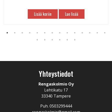
Lisää koriin
Lue lisää
Yhteystiedot
Rengaskolmio Oy
Lehtikatu 17
33340 Tampere
Puh. 0503299444