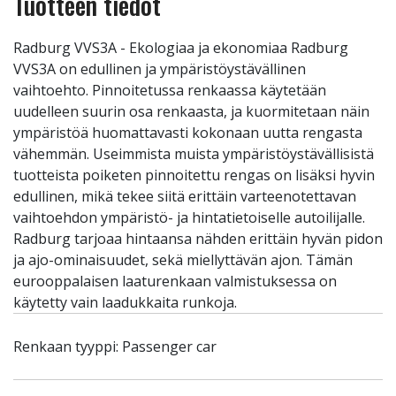
Tuotteen tiedot
Radburg VVS3A - Ekologiaa ja ekonomiaa Radburg
VVS3A on edullinen ja ympäristöystävällinen
vaihtoehto. Pinnoitetussa renkaassa käytetään
uudelleen suurin osa renkaasta, ja kuormitetaan näin
ympäristöä huomattavasti kokonaan uutta rengasta
vähemmän. Useimmista muista ympäristöystävällisistä
tuotteista poiketen pinnoitettu rengas on lisäksi hyvin
edullinen, mikä tekee siitä erittäin varteenotettavan
vaihtoehdon ympäristö- ja hintatietoiselle autoilijalle.
Radburg tarjoaa hintaansa nähden erittäin hyvän pidon
ja ajo-ominaisuudet, sekä miellyttävän ajon. Tämän
eurooppalaisen laaturenkaan valmistuksessa on
käytetty vain laadukkaita runkoja.
Renkaan tyyppi: Passenger car