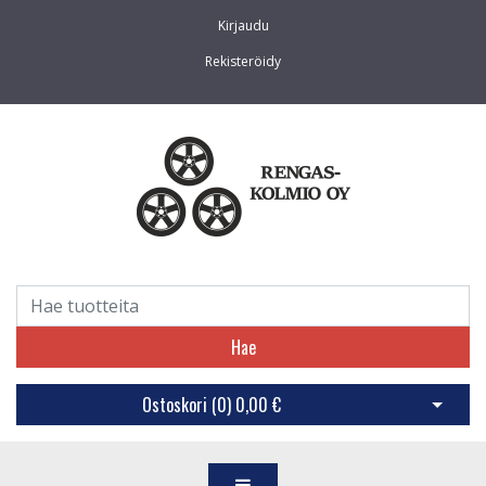
Kirjaudu
Rekisteröidy
Hae
Ostoskori (
0
)
0,00 €
Avaa os