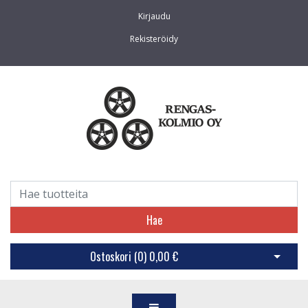
Kirjaudu
Rekisteröidy
Hae
Ostoskori (
0
)
0,00 €
Avaa os