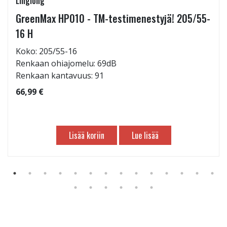
Linglong
GreenMax HP010 - TM-testimenestyjä! 205/55-
16 H
Koko: 205/55-16
Renkaan ohiajomelu: 69dB
Renkaan kantavuus: 91
66,99 €
Lisää koriin
Lue lisää