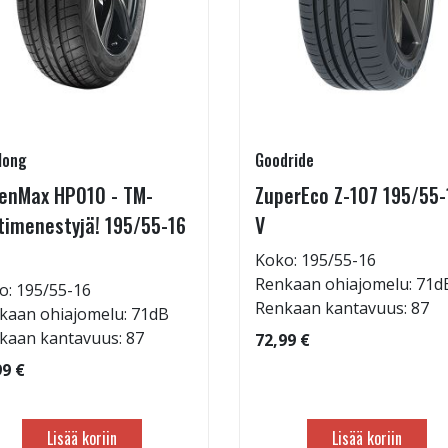
long
Goodride
enMax HP010 - TM-
ZuperEco Z-107 195/55-
timenestyjä! 195/55-16
V
Koko: 195/55-16
Renkaan ohiajomelu: 71d
o: 195/55-16
Renkaan kantavuus: 87
kaan ohiajomelu: 71dB
kaan kantavuus: 87
72,99 €
99 €
Lisää koriin
Lisää koriin