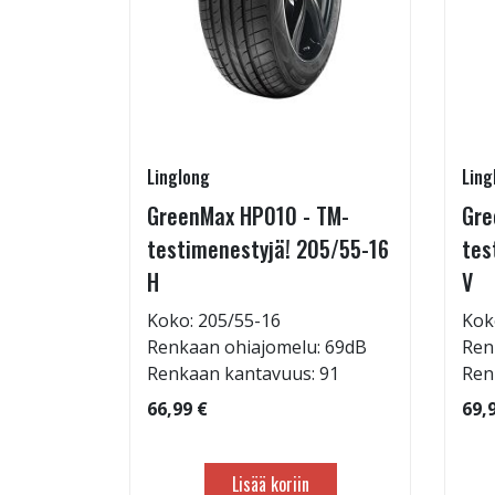
Linglong
Ling
5/60-15
GreenMax HP010 - TM-
Gre
testimenestyjä! 205/55-16
tes
H
V
: 71dB
Koko: 205/55-16
Kok
 88
Renkaan ohiajomelu: 69dB
Ren
Renkaan kantavuus: 91
Ren
66,99 €
69,
Lisää koriin