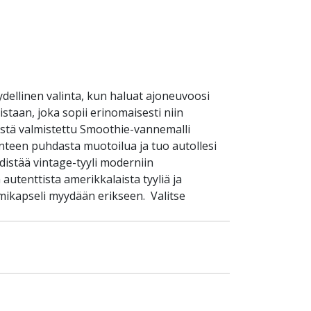
dellinen valinta, kun haluat ajoneuvoosi
taan, joka sopii erinomaisesti niin
estä valmistettu Smoothie-vannemalli
vanteen puhdasta muotoilua ja tuo autollesi
hdistää vintage-tyyli moderniin
autenttista amerikkalaista tyyliä ja
omikapseli myydään erikseen. Valitse