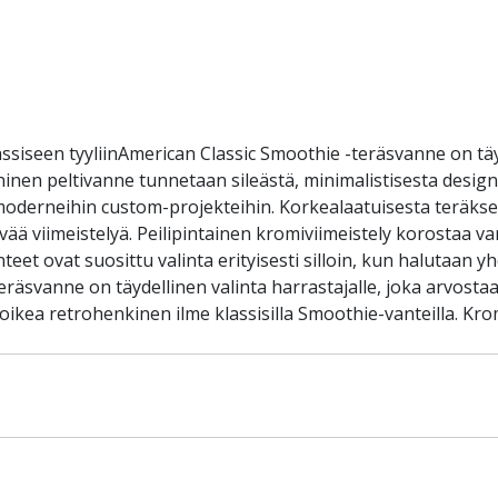
siseen tyyliinAmerican Classic Smoothie -teräsvanne on täy
nen peltivanne tunnetaan sileästä, minimalistisesta designis
n moderneihin custom-projekteihin. Korkealaatuisesta teräks
ävää viimeistelyä. Peilipintainen kromiviimeistely korostaa 
et ovat suosittu valinta erityisesti silloin, kun halutaan y
räsvanne on täydellinen valinta harrastajalle, joka arvostaa 
i oikea retrohenkinen ilme klassisilla Smoothie-vanteilla. Kr