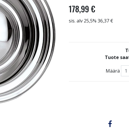
178,99 €
sis. alv 25,5% 36,37 €
T
Tuote saat
Määrä