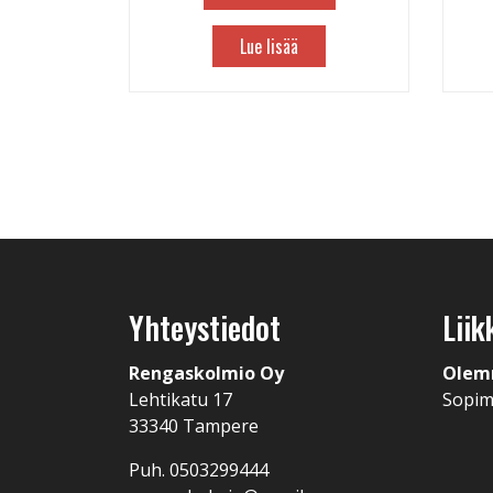
Lue lisää
Yhteystiedot
Liik
Rengaskolmio Oy
Olem
Lehtikatu 17
Sopi
33340 Tampere
Puh. 0503299444