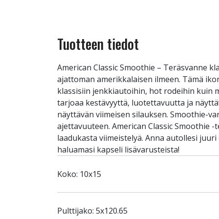
Tuotteen tiedot
American Classic Smoothie – Teräsvanne klas
ajattoman amerikkalaisen ilmeen. Tämä ikoni
klassisiin jenkkiautoihin, hot rodeihin kui
tarjoaa kestävyyttä, luotettavuutta ja näytt
näyttävän viimeisen silauksen. Smoothie-vante
ajettavuuteen. American Classic Smoothie -te
laadukasta viimeistelyä. Anna autollesi juur
haluamasi kapseli lisävarusteista!
Koko: 10x15
Pulttijako: 5x120.65