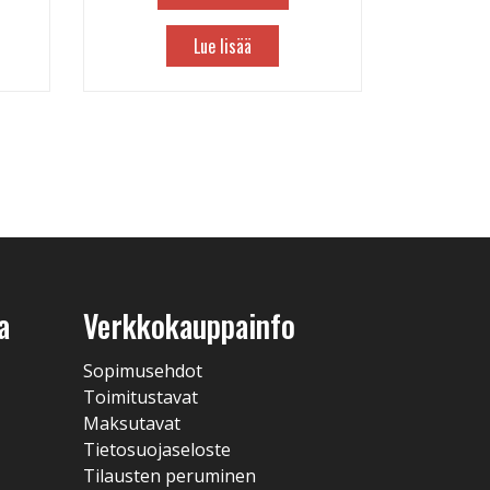
Lue lisää
a
Verkkokauppainfo
Sopimusehdot
Toimitustavat
Maksutavat
Tietosuojaseloste
Tilausten peruminen