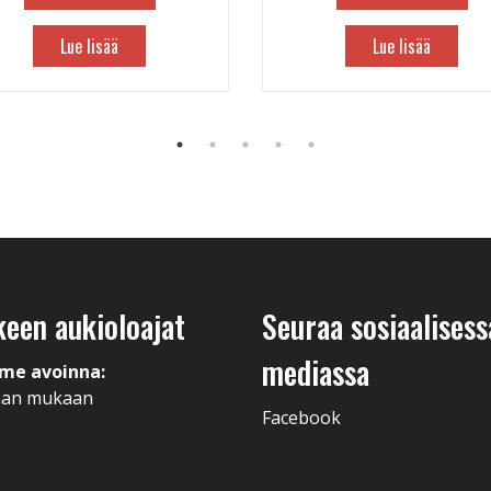
Lue lisää
Lue lisää
keen aukioloajat
Seuraa sosiaalisess
mediassa
me avoinna:
man mukaan
Facebook