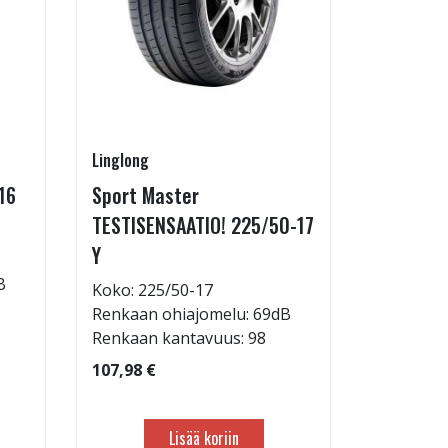
Linglong
Linglong
16
Sport Master
GreenMa
TESTISENSAATIO! 225/50-17
testimen
Y
H
B
Koko: 225/50-17
Koko: 21
Renkaan ohiajomelu: 69dB
Renkaan 
Renkaan kantavuus: 98
Renkaan 
107,98 €
83,98 €
Lisää koriin