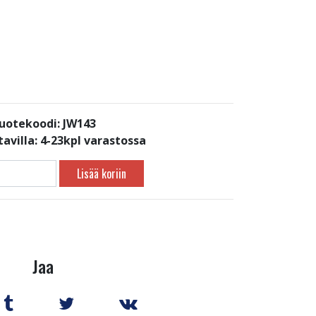
uotekoodi: JW143
avilla:
4-23kpl varastossa
Lisää koriin
Jaa