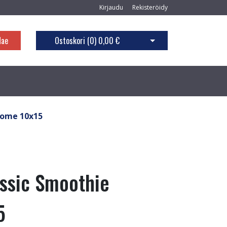
Kirjaudu
Rekisteröidy
Hae
Ostoskori (
0
)
0,00 €
Avaa ostoskori
rome 10x15
ssic Smoothie
5