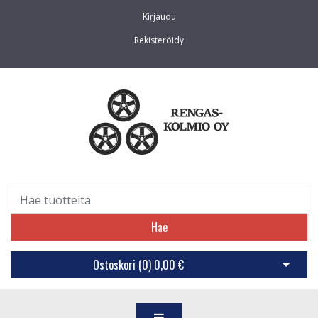
Kirjaudu
Rekisteröidy
Hae
Ostoskori (
0
)
0,00 €
Avaa os