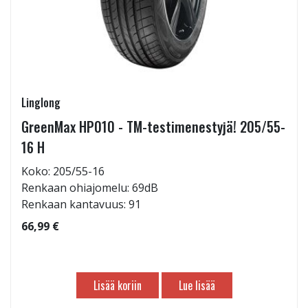
Linglong
GreenMax HP010 - TM-testimenestyjä! 205/55-
16 H
Koko: 205/55-16
Renkaan ohiajomelu: 69dB
Renkaan kantavuus: 91
66,99 €
Lisää koriin
Lue lisää