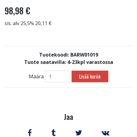
98,98 €
sis. alv 25,5% 20,11 €
Tuotekoodi: BARW01019
Tuote saatavilla:
4-23kpl varastossa
Lisää koriin
Määrä
Jaa