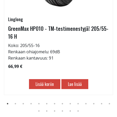
Linglong
GreenMax HP010 - TM-testimenestyjä! 205/55-
16 H
Koko: 205/55-16
Renkaan ohiajomelu: 69dB
Renkaan kantavuus: 91
66,99 €
Lisää koriin
Lue lisää