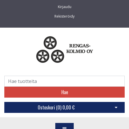
Kirjaudu
Rekisteröidy
Hae
Ostoskori (
0
)
0,00 €
Avaa os