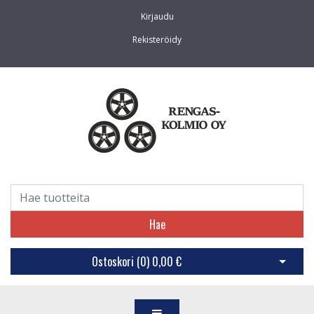
Kirjaudu
Rekisteröidy
Hae
Ostoskori (
0
)
0,00 €
Avaa os