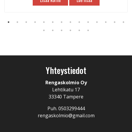
Lisää koriin
Lue lisää
Yhteystiedot
Rengaskolmio Oy
Lehtikatu 17
33340 Tampere
Puh. 0503299444
rengaskolmio@gmail.com