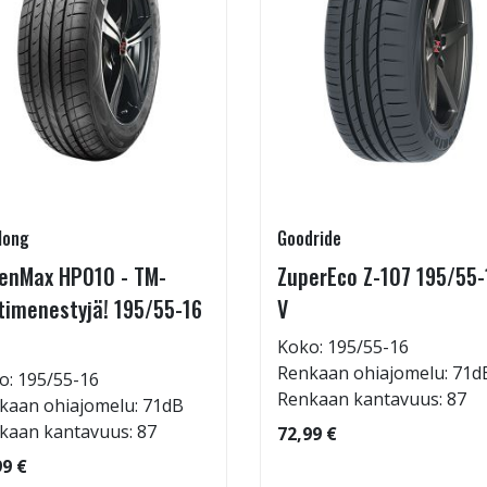
long
Goodride
enMax HP010 - TM-
ZuperEco Z-107 195/55-
timenestyjä! 195/55-16
V
Koko: 195/55-16
Renkaan ohiajomelu: 71d
o: 195/55-16
Renkaan kantavuus: 87
kaan ohiajomelu: 71dB
kaan kantavuus: 87
72,99 €
99 €