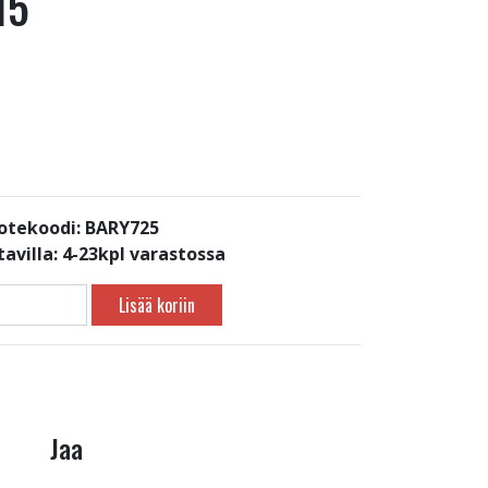
15
otekoodi: BARY725
avilla:
4-23kpl varastossa
Lisää koriin
Jaa