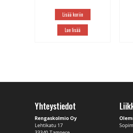
Lisää koriin
Lue lisää
Yhteystiedot
Liik
Rengaskolmio Oy
Olem
Lehtikatu 17
Sopi
33340 Tampere