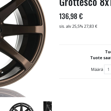
Grottesco 8x
136,98 €
sis. alv 25,5% 27,83 €
Tu
Tuote saat
Määrä