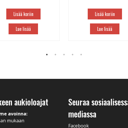
Lisää koriin
Lisää koriin
Lue lisää
Lue lisää
keen aukioloajat
Seuraa sosiaalisess
mediassa
me avoinna:
man mukaan
Facebook