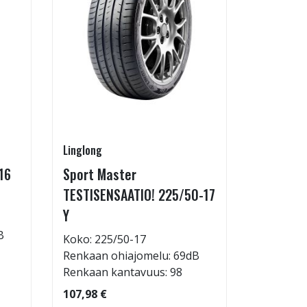
Linglong
Goodride
16
Sport Master
ZuperEco
TESTISENSAATIO! 225/50-17
W
Y
Koko: 22
B
Renkaan 
Koko: 225/50-17
Renkaan 
Renkaan ohiajomelu: 69dB
Renkaan kantavuus: 98
82,98 €
107,98 €