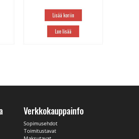
Lisää koriin
Lue lisää
a
Verkkokauppainfo
Sopimusehdot
Toimitustavat
Maksutavat