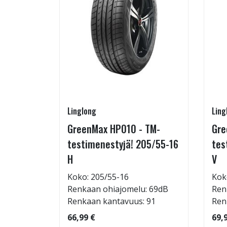
Linglong
Ling
215/65-
GreenMax HP010 - TM-
Gre
testimenestyjä! 205/55-16
tes
H
V
: 69dB
Koko: 205/55-16
Kok
 103
Renkaan ohiajomelu: 69dB
Ren
Renkaan kantavuus: 91
Ren
66,99 €
69,