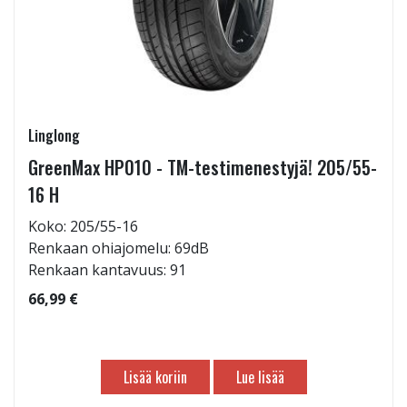
Linglong
GreenMax HP010 - TM-testimenestyjä! 205/55-
16 H
Koko: 205/55-16
Renkaan ohiajomelu: 69dB
Renkaan kantavuus: 91
66,99 €
Lisää koriin
Lue lisää