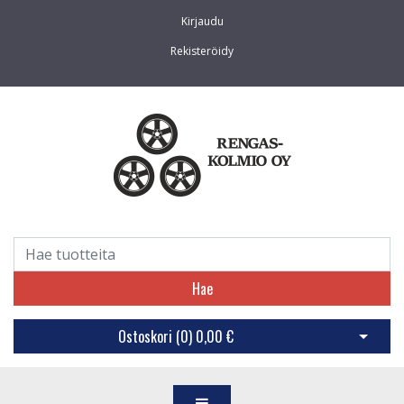
Kirjaudu
Rekisteröidy
Hae
Ostoskori (
0
)
0,00 €
Avaa os