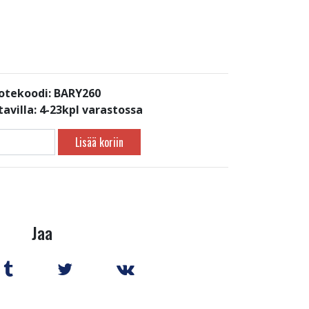
otekoodi: BARY260
avilla:
4-23kpl varastossa
Lisää koriin
Jaa