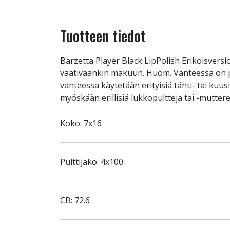
Tuotteen tiedot
Barzetta Player Black LipPolish Erikoisversi
vaativaankin makuun. Huom. Vanteessa on pa
vanteessa käytetään erityisiä tähti- tai kuus
myöskään erillisiä lukkopultteja tai -muttere
Koko: 7x16
Pulttijako: 4x100
CB: 72.6