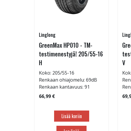
Linglong
Ling
215/65-
GreenMax HP010 - TM-
Gre
testimenestyjä! 205/55-16
tes
H
V
: 69dB
Koko: 205/55-16
Kok
 103
Renkaan ohiajomelu: 69dB
Ren
Renkaan kantavuus: 91
Ren
66,99 €
69,
Lisää koriin