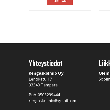
Lue lisää
Yhteystiedot
Liik
Rengaskolmio Oy
Olem
Lehtikatu 17
Sopi
33340 Tampere
Puh. 0503299444
rengaskolmio@gmail.com