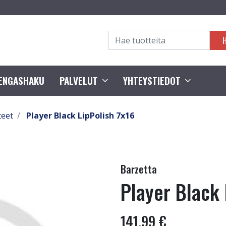
RENGASHAKU
PALVELUT
YHTEYSTIEDOT
teet
Player Black LipPolish 7x16
Barzetta
Player Black 
141,99 €