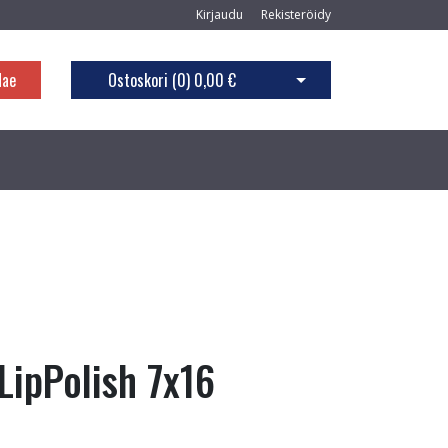
Kirjaudu
Rekisteröidy
Hae
Ostoskori (
0
)
0,00 €
Avaa ostoskori
LipPolish 7x16