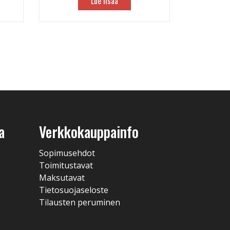
Lue lisää
a
Verkkokauppainfo
Sopimusehdot
Toimitustavat
Maksutavat
Tietosuojaseloste
Tilausten peruminen