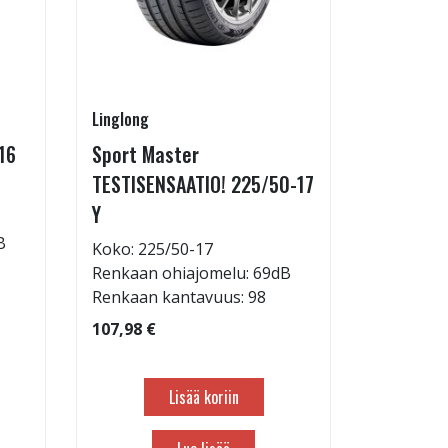
Linglong
Goodride
16
Sport Master
ZuperEco
TESTISENSAATIO! 225/50-17
W
Y
Koko: 22
B
Renkaan 
Koko: 225/50-17
Renkaan 
Renkaan ohiajomelu: 69dB
Renkaan kantavuus: 98
82,98 €
107,98 €
Lisää koriin