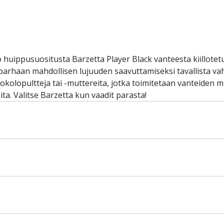
o huippusuositusta Barzetta Player Black vanteesta kiillotetu
rhaan mahdollisen lujuuden saavuttamiseksi tavallista vah
iokolopultteja tai -muttereita, jotka toimitetaan vanteiden m
ita. Valitse Barzetta kun vaadit parasta!