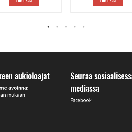
Lue lisää
Lue lisää
keen aukioloajat
Seuraa sosiaalisess
mediassa
me avoinna:
man mukaan
Facebook