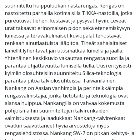
suunniteltu huippuluokan nastarengas. Rengas on
nastoitettu parhailla kotimaisilla TIKKA-nastoilla, jotka
pureutuvat tiehen, kestävät ja pysyvät hyvin. Leveät
urat takaavat erinomaisen pidon sekä etenemiskyvyn
lumessa ja teräväkulmaiset kuviopalat tehostavat
renkaan ainutlaatuista jääpitoa. Tiheät sahalaitaiset
lamellit lyhentävät jarrutusmatkaa lumella ja jäällä.
Yhtenäinen keskikuvio vakauttaa rengasta suorilla ja
parantaa ohjattavuutta lumisella tiellä. Uusi erityisesti
kylmiin olosuhteisiin suunniteltu Silica-teknologia
parantaa pitoa talviolosuhteissa. Taiwanilainen
Nankang on Aasian vanhimpia ja perinteikkäimpiä
rengasvalmistajia, jonka tietotaito ja teknologia ovat
alansa huippua. Nankangilla on vahvaa kokemusta
pohjoismaihin suunniteltujen talvirenkaiden
valmistuksesta ja laadukkaat Nankang-talvirenkaat
ovatkin saavuttaneet hyviä arvosteluja myös
rengaslehdistössä. Nankang SW-7 on pitkän kehitys- ja