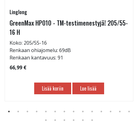
Linglong
GreenMax HP010 - TM-testimenestyjä! 205/55-
16 H
Koko: 205/55-16
Renkaan ohiajomelu: 69dB
Renkaan kantavuus: 91
66,99 €
Lisää koriin
Lue lisää