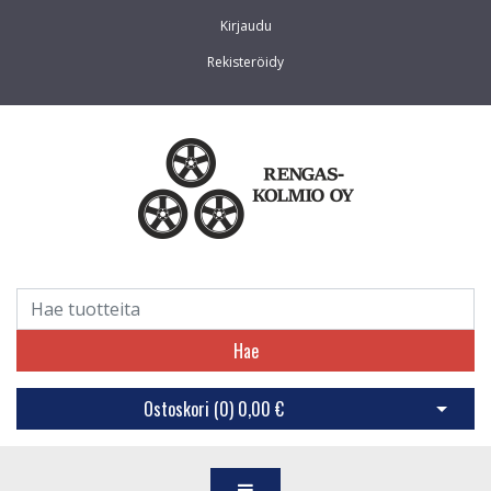
Kirjaudu
Rekisteröidy
Hae
Ostoskori (
0
)
0,00 €
Avaa os