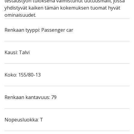
testaustyön tuloksena valmistunut uutuusmalli, jossa
yhdistyvät kaiken tämän kokemuksen tuomat hyvät
ominaisuudet.
Renkaan tyyppi: Passenger car
Kausi: Talvi
Koko: 155/80-13
Renkaan kantavuus: 79
Nopeusluokka: T