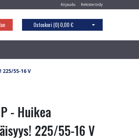
Kirjaudu
Rekisteröidy
Hae
Ostoskori (
0
)
0,00 €
Avaa ostoskori
 225/55-16 V
P - Huikea
väisyys! 225/55-16 V