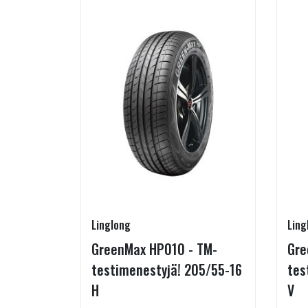
Linglong
Ling
5/60-15
GreenMax HP010 - TM-
Gre
testimenestyjä! 205/55-16
tes
H
V