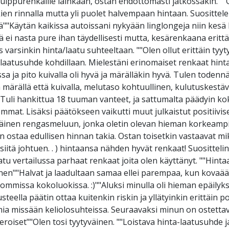
 huippurenkaille lainkaan, ostan ehdottomasti jatkossakin. "
 rinnalla mutta yli puolet halvempaan hintaan. Suosittelen
""Käytän kaikissa autoissani nykyään linglongeja niin kesä ku
lä ei nasta pure ihan täydellisesti mutta, kesärenkaana erittä
varsinkin hinta/laatu suhteeltaan. ""Olen ollut erittäin tyyt
-laatusuhde kohdillaan. Mielestäni erinomaiset renkaat hin
issa ja pito kuivalla oli hyvä ja märälläkin hyvä. Tulen tode
 märällä että kuivalla, melutaso kohtuullinen, kulutuskestäv
""Tuli hankittua 18 tuuman vanteet, ja sattumalta päädyin ko
semmat. Lisäksi päätökseen vaikutti muut julkaistut positiivi
yväinen rengasmeluun, jonka oletin olevan hieman korkeampi 
n ostaa edullisen hinnan takia. Ostan toisetkin vastaavat mik
iitä johtuen. . ) hintaansa nähden hyvät renkaat! Suosittelin
atu vertailussa parhaat renkaat joita olen käyttänyt. ""Hint
tyväinen""Halvat ja laadultaan samaa ellei parempaa, kun kova
mmissa kokoluokissa. :)""Aluksi minulla oli hieman epäilyks
ella päätin ottaa kuitenkin riskin ja yllätyinkin erittäin posi
a missään keliolosuhteissa. Seuraavaksi minun on ostettava
roiset""Olen tosi tyytyväinen. ""Loistava hinta-laatusuhde j