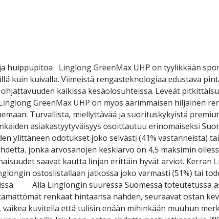
 huippupitoa Linglong GreenMax UHP on tyylikkään sporttin
llä kuin kuivalla. Viimeistä rengasteknologiaa edustava pi
ohjattavuuden kaikissa kesäolosuhteissa. Leveät pitkittäisur
ä. Linglong GreenMax UHP on myös äärimmäisen hiljainen re
emaan. Turvallista, miellyttävää ja suorituskykyistä premiu
nkaiden asiakastyytyväisyys osoittautuu erinomaiseksi Suo
en ylittäneen odotukset joko selvästi (41% vastanneista) ta
uhdetta, jonka arvosanojen keskiarvo on 4,5 maksimin ollessa 
suudet saavat kautta linjan erittäin hyvät arviot. Kerran 
glongin ostoslistallaan jatkossa joko varmasti (51%) tai tod
eissä. Alla Linglongin suuressa Suomessa toteutetussa as
mättömät renkaat hintaansa nähden, seuraavat ostan kevääl
 vaikea kuvitella että tulisin enään mihinkään muuhun merk