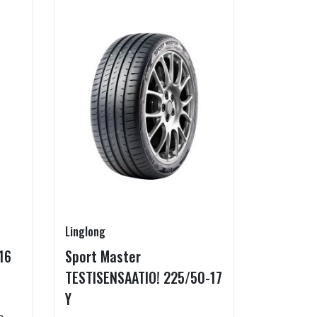
Linglong
Linglong
16
Sport Master
GreenMa
TESTISENSAATIO! 225/50-17
testimen
Y
H