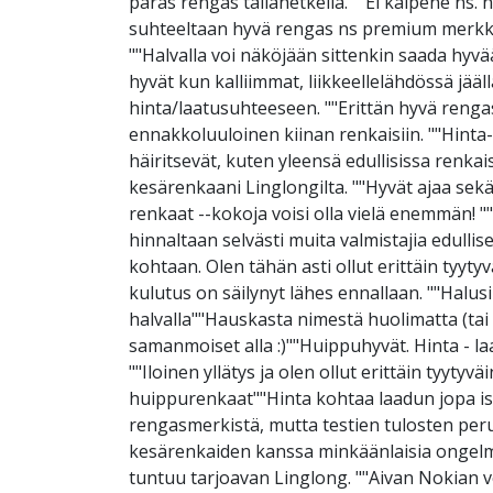
paras rengas tällähetkellä. ""Ei kalpene ns.
suhteeltaan hyvä rengas ns premium merkkien
""Halvalla voi näköjään sittenkin saada hyvää
hyvät kun kalliimmat, liikkeellelähdössä jääl
hinta/laatusuhteeseen. ""Erittän hyvä rengas 
ennakkoluuloinen kiinan renkaisiin. ""Hinta
häiritsevät, kuten yleensä edullisissa renka
kesärenkaani Linglongilta. ""Hyvät ajaa sekä
renkaat --kokoja voisi olla vielä enemmän! 
hinnaltaan selvästi muita valmistajia edulli
kohtaan. Olen tähän asti ollut erittäin tyyt
kulutus on säilynyt lähes ennallaan. ""Halusi
halvalla""Hauskasta nimestä huolimatta (tai s
samanmoiset alla :)""Huippuhyvät. Hinta - la
""Iloinen yllätys ja olen ollut erittäin tyy
huippurenkaat""Hinta kohtaa laadun jopa iso
rengasmerkistä, mutta testien tulosten peruste
kesärenkaiden kanssa minkäänlaisia ongelmi
tuntuu tarjoavan Linglong. ""Aivan Nokian ve