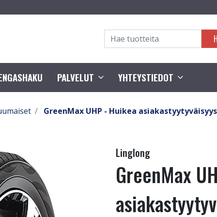
RENGASHAKU
PALVELUT
YHTEYSTIEDOT
uumaiset
GreenMax UHP - Huikea asiakastyytyväisyys!
Linglong
GreenMax UH
asiakastyyty