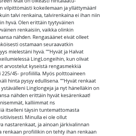
"Green Max on oikeasti hintalaatu-
 vilpittömästi kokeilemaan ja yllättymään!
in talvi renkaina, talvirenkaina ei ihan niin
in hyvä. Olen erittäin tyytyväinen
yväinen renkaisiin, vaikka olinkin
taansa nähden. Rengasäänet eivät olleet
nnäköisesti ostamaan seuraavatkin
yys mielestäni hyvä. ""Hyvät ja Halvat
keilumielessä LingLongeihin, kun olivat
set arvostelut kyseistä rengasmekkiä
225/45- profiililla. Myös polttoaineen
äli hinta pysyy edullisena. ""Hyvät renkaat
 ystävälleni Linglongeja ja nyt hänelläkin on
aansa nähden erittäin hyvät kesärenkaat!
äänisemmät, kalliimmat ns
iä itselleni täysin tuntemattomasta
tiivisesti. Minulla ei ole ollut
 nastarenkaat, ja ainoan järkivalinnan
a renkaan profiilikin on tehty ihan renkaan