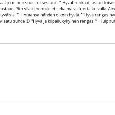
aat jo minun suosituksestani. . ""Hyvät renkaat, ostan toiset
astaan. Pito yllätti odotukset sekä märällä, että kuivalla. 
ytyväisiä! ""Hintaansa nähden oikein hyvät. ""Hyvä rengas hyvä
a/laatu suhde :D""Hyvä ja kilpailukykyinen rengas. " "Huippu