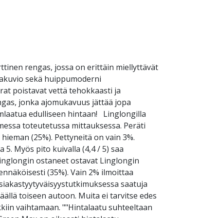
en rengas, jossa on erittäin miellyttävät
ntakuvio sekä huippumoderni
at poistavat vettä tehokkaasti ja
ngas, jonka ajomukavuus jättää jopa
mlaatua edulliseen hintaan! Linglongilla
messa toteutetussa mittauksessa. Peräti
i hieman (25%). Pettyneitä on vain 3%.
5. Myös pito kuivalla (4,4 / 5) saa
Linglongin ostaneet ostavat Linglongin
ennäköisesti (35%). Vain 2% ilmoittaa
iakastyytyväisyystutkimuksessa saatuja
lä toiseen autoon. Muita ei tarvitse edes
kiin vaihtamaan. ""Hintalaatu suhteeltaan