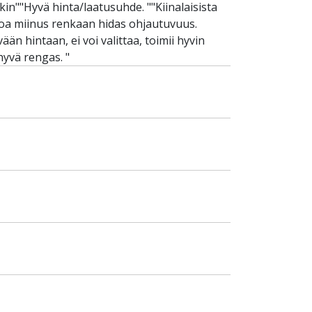
kin""Hyvä hinta/laatusuhde. ""Kiinalaisista
Ainoa miinus renkaan hidas ohjautuvuus.
än hintaan, ei voi valittaa, toimii hyvin
hyvä rengas. "