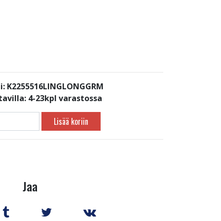
i: K2255516LINGLONGGRM
avilla:
4-23kpl varastossa
Lisää koriin
Jaa