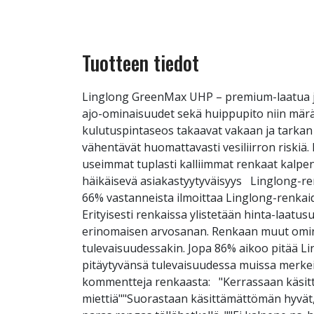
Tuotteen tiedot
Linglong GreenMax UHP – premium-laatua ja
ajo-ominaisuudet sekä huippupito niin märä
kulutuspintaseos takaavat vakaan ja tarkan 
vähentävät huomattavasti vesiliirron riski
useimmat tuplasti kalliimmat renkaat kalpen
häikäisevä asiakastyytyväisyys Linglong-re
66% vastanneista ilmoittaa Linglong-renkaid
Erityisesti renkaissa ylistetään hinta-laatus
erinomaisen arvosanan. Renkaan muut ominai
tulevaisuudessakin. Jopa 86% aikoo pitää Lin
pitäytyvänsä tulevaisuudessa muissa merk
kommentteja renkaasta: "Kerrassaan käsittä
miettiä""Suorastaan käsittämättömän hyvät,