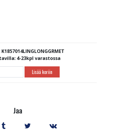
: K1857014LINGLONGGRMET
avilla:
4-23kpl varastossa
Lisää koriin
Jaa