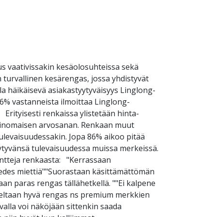
s vaativissakin kesäolosuhteissa sekä
turvallinen kesärengas, jossa yhdistyvät
a häikäisevä asiakastyytyväisyys Linglong-
6% vastanneista ilmoittaa Linglong-
Erityisesti renkaissa ylistetään hinta-
a erinomaisen arvosanan. Renkaan muut
tulevaisuudessakin. Jopa 86% aikoo pitää
täytyvänsä tulevaisuudessa muissa merkeissä.
tteja renkaasta: "Kerrassaan
 edes miettiä""Suorastaan käsittämättömän
an paras rengas tällähetkellä. ""Ei kalpene
teeltaan hyvä rengas ns premium merkkien
valla voi näköjään sittenkin saada