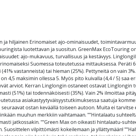
 ja hiljainen Erinomaiset ajo-ominaisuudet, toimintavarmuu
ouringista luotettavan ja suositun. GreenMax EcoTouring on 
udet: ajo-mukavuus, turvallisuus ja kestävyys. Linglongill
erinomaiseksi Suomessa toteutetussa mittauksessa. Peräti 6
 (41% vastanneista) tai hieman (25%). Pettyneitä on vain 3%. 
on 4,5 maksimin ollessa 5. Myös pito kuivalla (4,4 / 5) sa
hyvät arviot. Kerran Linglongin ostaneet ostavat Linglongin 
rmasti (51%) tai todennäköisesti (35%). Vain 2% ilmoittaa pi
etussa asiakastyytyväisyystutkimuksessa saatuja kommen
seuraavat ostan keväällä toiseen autoon. Muita ei tarvitse
mihinkään muuhun merkkiin vaihtamaan. ""Hintalaatu suhteelta
omasti jatkossakin. ""Green Max on oikeasti hintalaatu-suh
. Suosittelen vilpittömästi kokeilemaan ja yllättymään! ""Hal