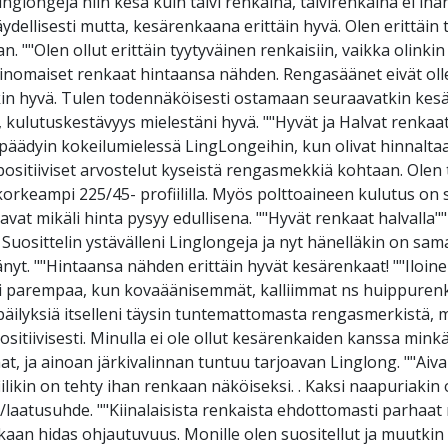
glongeja niin kesä kuin talvi renkaina, talvirenkaina ei iha
täydellisesti mutta, kesärenkaana erittäin hyvä. Olen erittäin
. ""Olen ollut erittäin tyytyväinen renkaisiin, vaikka olinki
rinomaiset renkaat hintaansa nähden. Rengasäänet eivät ollee
läkin hyvä. Tulen todennäköisesti ostamaan seuraavatkin kesä
, kulutuskestävyys mielestäni hyvä. ""Hyvät ja Halvat renkaat
päädyin kokeilumielessä LingLongeihin, kun olivat hinnaltaan
positiiviset arvostelut kyseistä rengasmekkiä kohtaan. Olen t
rkeampi 225/45- profiililla. Myös polttoaineen kulutus on s
avat mikäli hinta pysyy edullisena. ""Hyvät renkaat halvalla"
 Suosittelin ystävälleni Linglongeja ja nyt hänelläkin on sam
nyt. ""Hintaansa nähden erittäin hyvät kesärenkaat! ""Iloinen 
lei parempaa, kun kovaäänisemmät, kalliimmat ns huippuren
epäilyksiä itselleni täysin tuntemattomasta rengasmerkistä, 
n positiivisesti. Minulla ei ole ollut kesärenkaiden kanssa mi
, ja ainoan järkivalinnan tuntuu tarjoavan Linglong. ""Aiva
ilikin on tehty ihan renkaan näköiseksi. . Kaksi naapuriakin
laatusuhde. ""Kiinalaisista renkaista ehdottomasti parhaat mi
nkaan hidas ohjautuvuus. Monille olen suositellut ja muutkin 