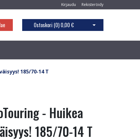
Kirjaudu
Rekisteröidy
Hae
Ostoskori (
0
)
0,00 €
Avaa ostoskori
äisyys! 185/70-14 T
Touring - Huikea
äisyys! 185/70-14 T