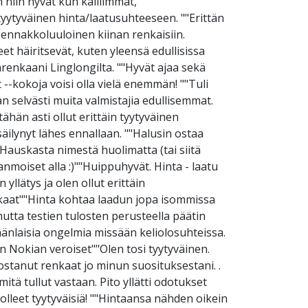
n niin hyvät kun kalliimmat,
 tyytyväinen hinta/laatusuhteeseen. ""Erittän
n ennakkoluuloinen kiinan renkaisiin.
t häiritsevät, kuten yleensä edullisissa
renkaani Linglongilta. ""Hyvät ajaa sekä
 --kokoja voisi olla vielä enemmän! ""Tuli
 selvästi muita valmistajia edullisemmat.
ähän asti ollut erittäin tyytyväinen
äilynyt lähes ennallaan. ""Halusin ostaa
"Hauskasta nimestä huolimatta (tai siitä
anmoiset alla :)""Huippuhyvät. Hinta - laatu
yllätys ja olen ollut erittäin
kaat""Hinta kohtaa laadun jopa isommissa
mutta testien tulosten perusteella päätin
nkäänlaisia ongelmia missään keliolosuhteissa.
n Nokian veroiset""Olen tosi tyytyväinen.
 ostanut renkaat jo minun suosituksestani. .
tä tullut vastaan. Pito yllätti odotukset
olleet tyytyväisiä! ""Hintaansa nähden oikein