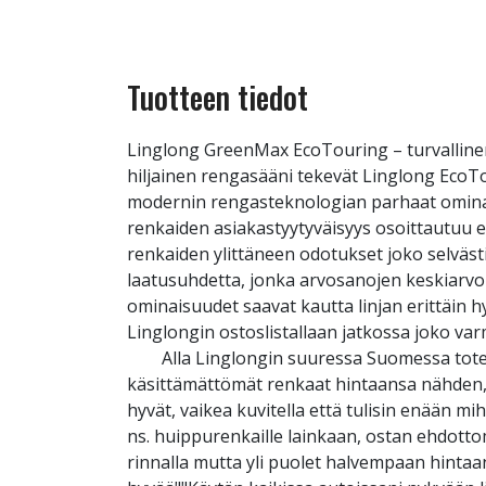
Tuotteen tiedot
Linglong GreenMax EcoTouring – turvallinen
hiljainen rengasääni tekevät Linglong EcoT
modernin rengasteknologian parhaat ominaisu
renkaiden asiakastyytyväisyys osoittautuu 
renkaiden ylittäneen odotukset joko selvästi
laatusuhdetta, jonka arvosanojen keskiarvo 
ominaisuudet saavat kautta linjan erittäin 
Linglongin ostoslistallaan jatkossa joko va
Alla Linglongin suuressa Suomessa toteut
käsittämättömät renkaat hintaansa nähden, 
hyvät, vaikea kuvitella että tulisin enään 
ns. huippurenkaille lainkaan, ostan ehdott
rinnalla mutta yli puolet halvempaan hintaan