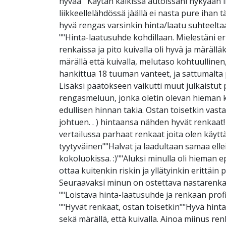
hyvää""Käytän kaikissa autoissani nykyään lin
liikkeellelähdössä jäällä ei nasta pure ihan 
hyvä rengas varsinkin hinta/laatu suhteeltaan
""Hinta-laatusuhde kohdillaan. Mielestäni e
renkaissa ja pito kuivalla oli hyvä ja märäl
märällä että kuivalla, melutaso kohtuullinen
hankittua 18 tuuman vanteet, ja sattumalta 
Lisäksi päätökseen vaikutti muut julkaistut 
rengasmeluun, jonka oletin olevan hieman ko
edullisen hinnan takia. Ostan toisetkin vasta
johtuen. . ) hintaansa nähden hyvät renkaat!
vertailussa parhaat renkaat joita olen käyttä
tyytyväinen""Halvat ja laadultaan samaa el
kokoluokissa. :)""Aluksi minulla oli hieman 
ottaa kuitenkin riskin ja yllätyinkin erittäi
Seuraavaksi minun on ostettava nastarenkaat
""Loistava hinta-laatusuhde ja renkaan profi
""Hyvät renkaat, ostan toisetkin""Hyvä hinta/
sekä märällä, että kuivalla. Ainoa miinus re