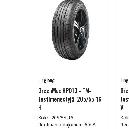
Linglong
Ling
5/60-15
GreenMax HP010 - TM-
Gre
testimenestyjä! 205/55-16
tes
H
V
: 71dB
Koko: 205/55-16
Kok
 88
Renkaan ohiajomelu: 69dB
Ren