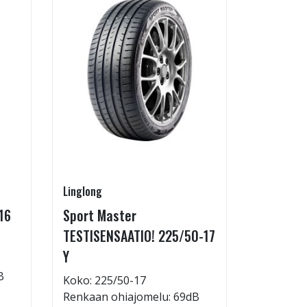
Linglong
Linglong
16
Sport Master
GreenMa
TESTISENSAATIO! 225/50-17
testimen
Y
H
B
Koko: 225/50-17
Koko: 21
Renkaan ohiajomelu: 69dB
Renkaan 