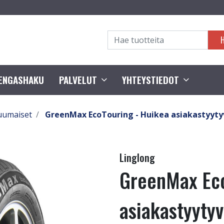
RENGASHAKU
PALVELUT
YHTEYSTIEDOT
uumaiset
GreenMax EcoTouring - Huikea asiakastyytyv
Linglong
GreenMax Eco
asiakastyytyv