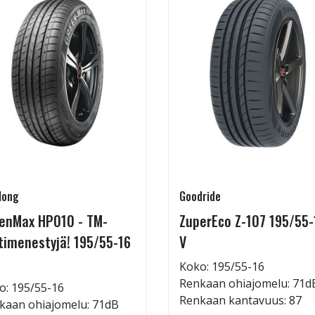
long
Goodride
enMax HP010 - TM-
ZuperEco Z-107 195/55-
timenestyjä! 195/55-16
V
Koko: 195/55-16
Renkaan ohiajomelu: 71d
o: 195/55-16
Renkaan kantavuus: 87
kaan ohiajomelu: 71dB